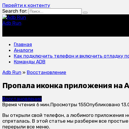
Перейти к контенту
Search for:
Adb Run
программа для управления устройствами на Android
Главная
Аналоги
Как подключить телефон и включить отладку по
Команды ADB
Adb Run
»
Восстановление
Пропала иконка приложения на Ан
Восстановление
Время чтения
6 мин.
Просмотры
155
Опубликовано
13.
Вы открыли свой телефон, а любимого приложения не
спряталась. В этой статье мы разберем все простые
перерыли все меню.