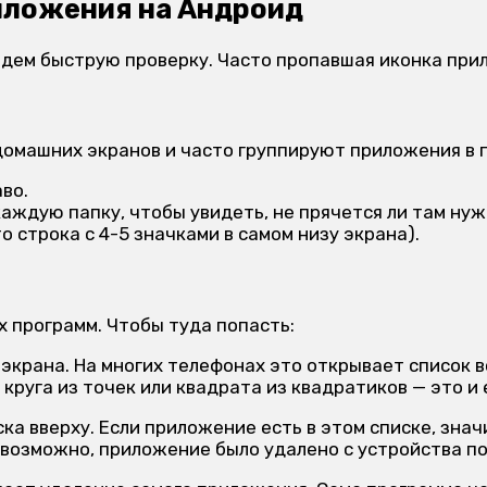
риложения на Андроид
дем быструю проверку. Часто пропавшая иконка прило
омашних экранов и часто группируют приложения в п
во.
аждую папку, чтобы увидеть, не прячется ли там нуж
 строка с 4-5 значками в самом низу экрана).
х программ. Чтобы туда попасть:
экрана. На многих телефонах это открывает список в
 круга из точек или квадрата из квадратиков — это и
а вверху. Если приложение есть в этом списке, знач
ь, возможно, приложение было удалено с устройства п