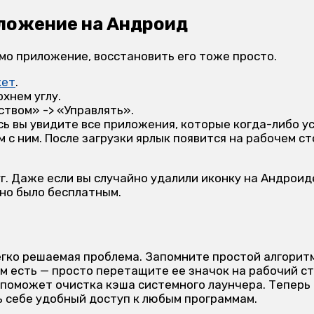
иложение на Андроид
само приложение, восстановить его тоже просто.
кет
.
хнем углу.
твом» -> «Управлять».
сь вы увидите все приложения, которые когда-либо у
с ним. После загрузки ярлык появится на рабочем ст
. Даже если вы случайно удалили иконку на Андроид
оно было бесплатным.
гко решаемая проблема. Запомните простой алгоритм
м есть — просто перетащите ее значок на рабочий ст
я поможет очистка кэша системного лаунчера. Теперь
ь себе удобный доступ к любым программам.