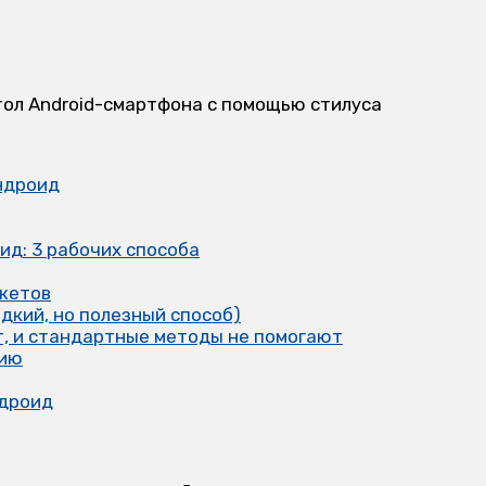
ндроид
ид: 3 рабочих способа
джетов
дкий, но полезный способ)
ет, и стандартные методы не помогают
нию
ндроид