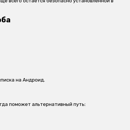
аще всего остается безопасно установленной в
оба
списка на Андроид.
огда поможет альтернативный путь: