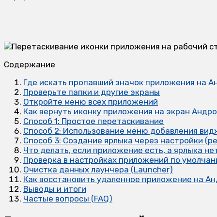
Содержание
Где искать пропавший значок приложения на А
Проверьте папки и другие экраны
Откройте меню всех приложений
Как вернуть иконку приложения на экран Андро
Способ 1: Простое перетаскивание
Способ 2: Использование меню добавления ви
Способ 3: Создание ярлыка через настройки (ре
Что делать, если приложение есть, а ярлыка н
Проверка в настройках приложений по умолча
Очистка данных лаунчера (Launcher)
Как восстановить удаленное приложение на А
Выводы и итоги
Частые вопросы (FAQ)