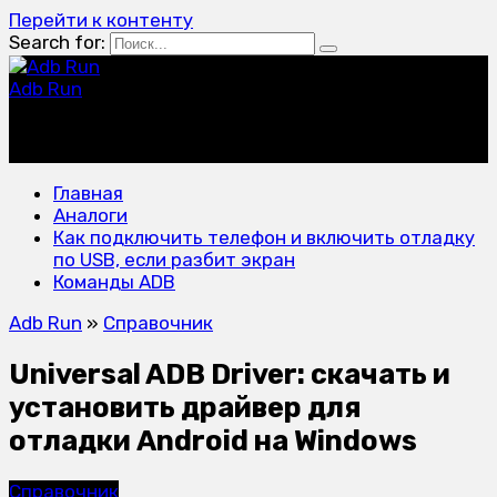
Перейти к контенту
Search for:
Adb Run
программа для управления устройствами на Android
с компьютера
Главная
Аналоги
Как подключить телефон и включить отладку
по USB, если разбит экран
Команды ADB
Adb Run
»
Справочник
Universal ADB Driver: скачать и
установить драйвер для
отладки Android на Windows
Справочник