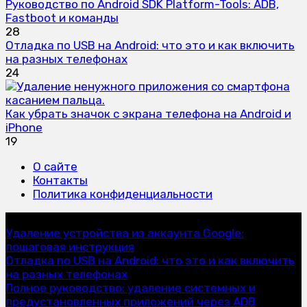
Руководство по Android SDK Platform-Tools: ADB,
Fastboot и команды
28
Отладка по USB на Android: что это и как включить
на разных телефонах
24
Как убрать значок с экрана телефона на Android и
iPhone
19
О сайте
Контакты
Политика конфиденциальности
Инструкции
Удаление устройства из аккаунта Google:
пошаговая инструкция
Отладка по USB на Android: что это и как включить
на разных телефонах
Полное руководство: удаление системных и
предустановленных приложений через ADB