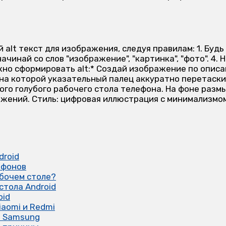
droid
тфонов
абочем столе?
стола Android
oid
iaomi и Redmi
а Samsung