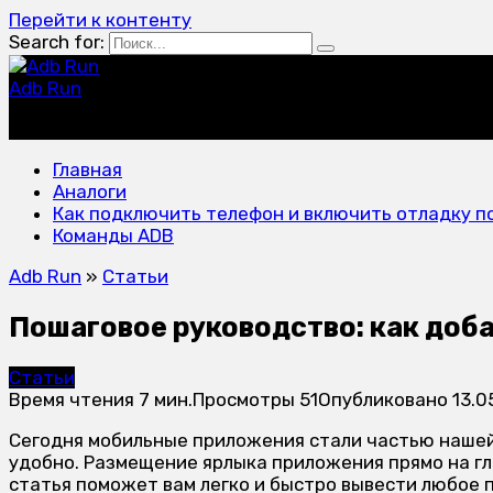
Перейти к контенту
Search for:
Adb Run
программа для управления устройствами на Android
Главная
Аналоги
Как подключить телефон и включить отладку по
Команды ADB
Adb Run
»
Статьи
Пошаговое руководство: как доб
Статьи
Время чтения
7 мин.
Просмотры
51
Опубликовано
13.0
Сегодня мобильные приложения стали частью нашей
удобно. Размещение ярлыка приложения прямо на гл
статья поможет вам легко и быстро вывести любое 